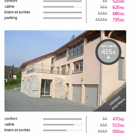
confort
520
€/S
calme
625
€/S
loisirs et sorties
680
€/S
parking
735
€/S
semaine
415
€
confort
470
€/S
calme
515
€/S
loisirs et sorties
550
€/S