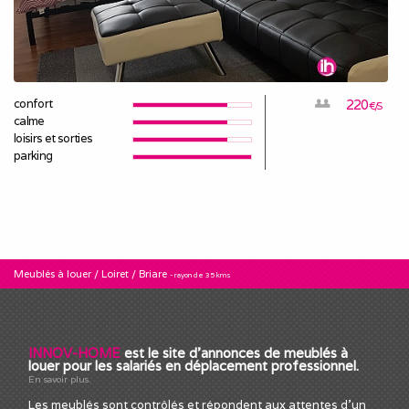
confort
220
€/S
calme
loisirs et sorties
parking
Meublés à louer
/
Loiret
/
Briare
- rayon de 35 kms
INNOV-HOME
est le site d'annonces de meublés à
louer pour les salariés en déplacement professionnel.
En savoir plus.
Les meublés sont contrôlés et répondent aux attentes d'un