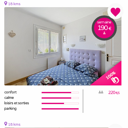
18 kms
semaine
190
€
confort
220
€/S
calme
loisirs et sorties
parking
18 kms