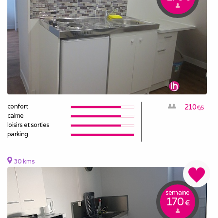
confort
210
€/S
calme
loisirs et sorties
parking
30 kms
semaine
170
€