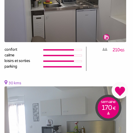
confort
210
€/S
calme
loisirs et sorties
parking
30 kms
semaine
170
€