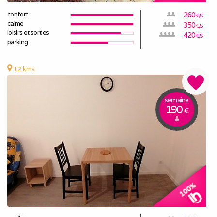
confort
260
€/S
calme
350
€/S
loisirs et sorties
420
€/S
parking
12 kms
semaine
190
€