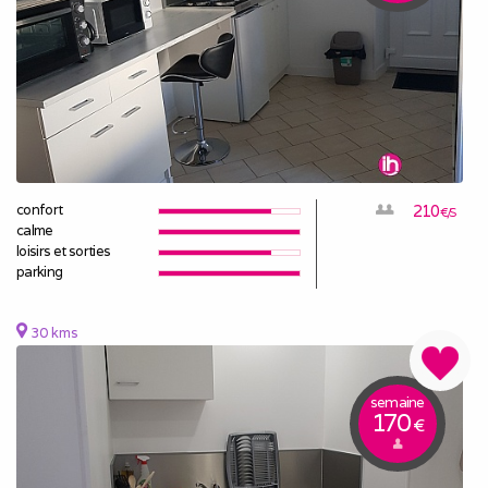
confort
210
€/S
calme
loisirs et sorties
parking
30 kms
semaine
170
€