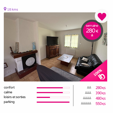
18 kms
semaine
280
€
confort
280
€/S
calme
390
€/S
loisirs et sorties
480
€/S
parking
550
€/S