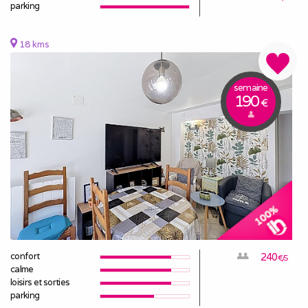
parking
18 kms
semaine
190
€
confort
240
€/S
calme
loisirs et sorties
parking