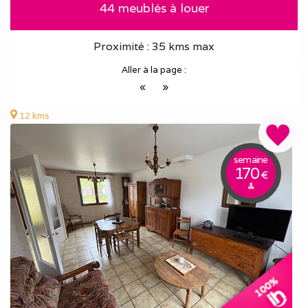
44 meublés à louer
Proximité : 35 kms max
Aller à la page :
«
»
12 kms
semaine
170
€