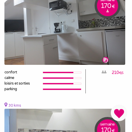
170
€
confort
210
€/S
calme
loisirs et sorties
parking
30 kms
semaine
170
€