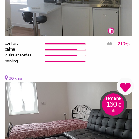
confort
210
€/S
calme
loisirs et sorties
parking
30 kms
semaine
160
€