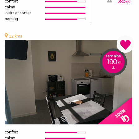
confort
280
€/S
calme
loisirs et sorties
parking
12 kms
semaine
190
€
confort
calme