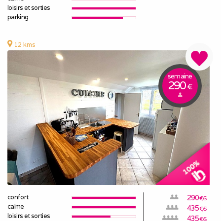
loisirs et sorties
parking
12 kms
semaine
290
€
confort
290
€/S
calme
435
€/S
loisirs et sorties
435
€/S