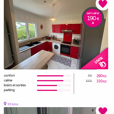
semaine
190
€
confort
280
€/S
calme
330
€/S
loisirs et sorties
parking
30 kms