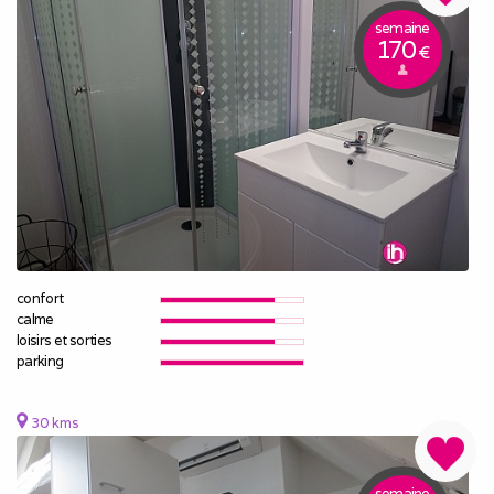
semaine
170
€
confort
calme
loisirs et sorties
parking
30 kms
semaine