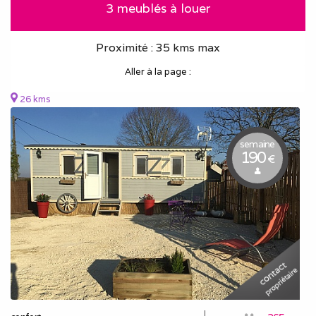
3 meublés à louer
Proximité : 35 kms max
Aller à la page :
26 kms
semaine
190
€