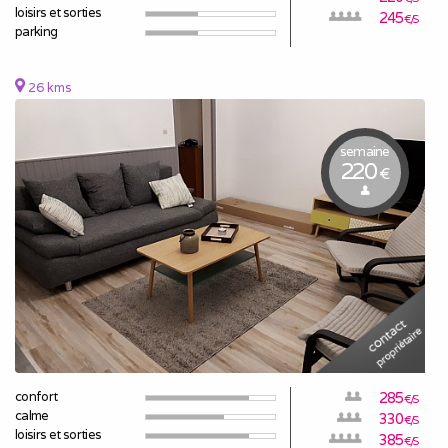
loisirs et sorties
245
€/S
parking
26 kms
semaine
220
€
confort
285
€/S
calme
330
€/S
loisirs et sorties
385
€/S