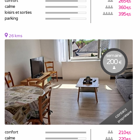
confort
265
€/S
calme
360
€/S
loisirs et sorties
395
€/S
parking
26 kms
semaine
200
€
confort
210
€/S
calme
220
€/S