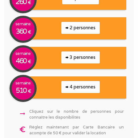
260
€
semaine
2 personnes
360
€
semaine
3 personnes
460
€
semaine
4 personnes
510
€
Cliquez sur le nombre de personnes pour
arrow_right_alt
connaître les disponibilités
Réglez maintenant par Carte Bancaire un
euro_symbol
acompte de 50 € pour valider la location