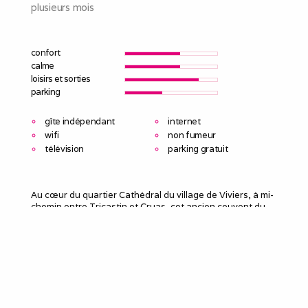
plusieurs mois
confort
calme
loisirs et sorties
parking
gîte indépendant
internet
wifi
non fumeur
télévision
parking gratuit
Au cœur du quartier Cathédral du village de Viviers, à mi-
chemin entre Tricastin et Cruas, cet ancien couvent du
début du 20è siècle propose des chambres rénovées
avec accès à une très vaste cuisine partagée
entièrement équipée et aux jardins.
La chambre propose un lit en 160, une douche, un lavabo
et un WC.
Le linge de lit est fourni pour toute la durée du séjour..