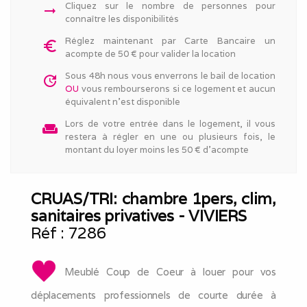
Cliquez sur le nombre de personnes pour
arrow_right_alt
connaître les disponibilités
Réglez maintenant par Carte Bancaire un
euro_symbol
acompte de 50 € pour valider la location
Sous 48h nous vous enverrons le bail de location
update
OU
vous rembourserons si ce logement et aucun
équivalent n'est disponible
Lors de votre entrée dans le logement, il vous
weekend
restera à régler en une ou plusieurs fois, le
montant du loyer moins les 50 € d'acompte
CRUAS/TRI: chambre 1pers, clim,
sanitaires privatives - VIVIERS
Réf :
7286
Meublé Coup de Coeur à louer pour vos
déplacements professionnels de courte durée à