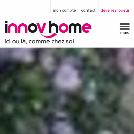
mon compte
contact
devenez loueur
menu