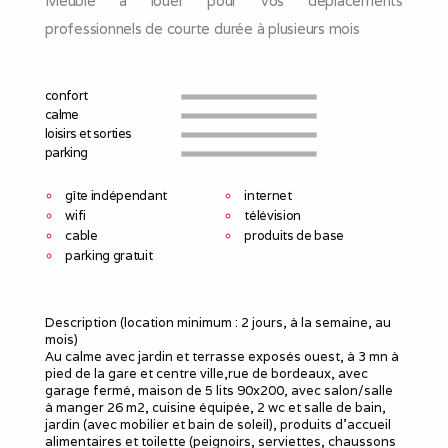
Meublé à louer pour vos déplacements
professionnels de courte durée à plusieurs mois
confort
calme
loisirs et sorties
parking
gîte indépendant
internet
wifi
télévision
cable
produits de base
parking gratuit
Description (location minimum : 2 jours, à la semaine, au
mois)
Au calme avec jardin et terrasse exposés ouest, à 3 mn à
pied de la gare et centre ville,rue de bordeaux, avec
garage fermé, maison de 5 lits 90x200, avec salon/salle
à manger 26 m2, cuisine équipée, 2 wc et salle de bain,
jardin (avec mobilier et bain de soleil), produits d'accueil
alimentaires et toilette (peignoirs, serviettes, chaussons