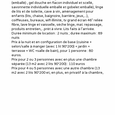
(emballé) , gel douche en flacon individuel et scellé,
savonnette individuelle emballé et gobelet emballé), linge
de lits et de toilette, cave à vin, aménagement pour
enfants (lits, chaise, baignoire, barrière, jeux,...),
coiffeuses, bureaux, wifi illimité, tv grand écran 46" reliée
fibre, lave linge et vaisselle, sèche linge, mat. repassage,
produits entretien,...prèt à vivre. Lits faits à l'arrivée.
Durée minimum de location : 2 nuits ; durée maximum : 89
nuits
Prix à la nuit et en configuration de base (cuisine +
selon/salle à manger (avec 1 lit 90*200) + jardin +
terrasse + WC +salle de bain), pour 1 personne : 80
euros.
Prix pour 2 ou 3 personnes avec en plus une chambre
séparée (13 m2 avec 2 lits 90*200) : 110 euros
Prix pour 4 ou 5 personnes avec une autre chambre (13
m2 avec 2 lits 90*200 et, en plus, en privatif à la chambre,
une salle d'eau et WC) : 150 euros.
Si séjour de plus de 7 jours : remise de 20 % (sur totalité
du prix)
Si séjour de plus de 30 jours : remise de 30 % (sur totalité
du prix)
N° enregistrement Mairie : 414 du 6 juin 2018
Statut LMNP avec siret : 84185133000016
Convient au maximum à famille de 5 personnes