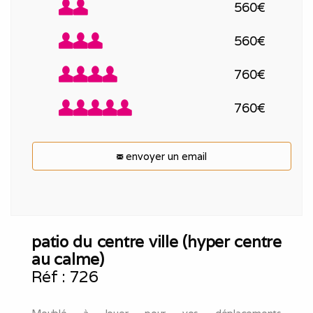
560€
560€
760€
760€
envoyer un email
patio du centre ville (hyper centre
au calme)
Réf :
726