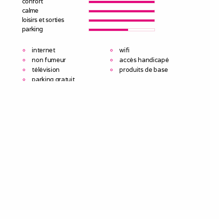
confort
calme
loisirs et sorties
parking
internet
wifi
non fumeur
accès handicapé
télévision
produits de base
parking gratuit
Venez séjourner dans un chic et spacieux appartement
de 34 m2 doté d'un coin nuit. Il est situé dans une
résidence de standing, dans le quartier calme prisé de
l'Arche de Guedon (Centre ville Torcy). Idéalement situé à
proximité de Disneyland, Val d'Europe et proche de Paris.
.
Le meublé
Capacité d'accueil
:
3
Chambres
: 1
Lits 2 personnes
:
1