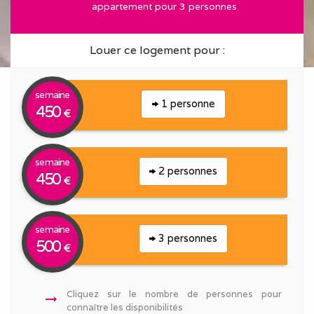
appartement pour 3 personnes
Louer ce logement pour :
semaine
1 personne
450
€
semaine
2 personnes
450
€
semaine
3 personnes
500
€
Cliquez sur le nombre de personnes pour
arrow_right_alt
connaître les disponibilités