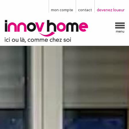
mon compte
contact
devenez loueur
menu