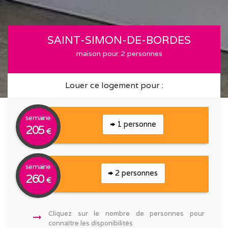
SAINT-SIMON-DE-BORDES
maison pour 2 personnes
Louer ce logement pour :
semaine
1 personne
205
€
semaine
2 personnes
260
€
Cliquez sur le nombre de personnes pour
arrow_right_alt
connaître les disponibilités