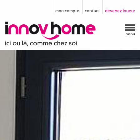
mon compte
contact
devenez loueur
menu