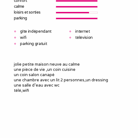
confort
calme
loisirs et sorties
parking
gîte indépendant
internet
wifi
télévision
parking gratuit
jolie petite maison neuve au calme
une pièce de vie ,un coin cuisine
un coin salon canapé
une chambre avec un lit 2 personnes,un dressing
une salle d'eau avec wc
télé,wifi
place de parking privative
une terrasse privative
linge non fourni (location possible a 15€ la parure)
tous commerces a 5mn
.