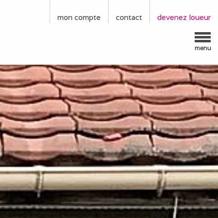
mon compte
contact
devenez loueur
menu