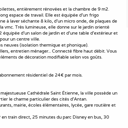
 toilettes, entièrement rénovées et la chambre de 9 m2.
long espace de travail. Elle est équipée d'un frigo
ne à laver séchante 8 kilo, d'un micro onde, de plaques de
la vmc. Très lumineuse, elle donne sur le jardin orienté
2 équipée d'un salon de jardin et d'une table d’extérieur et
our un centre ville.
res neuves (isolation thermique et phonique).
illers, entretien ménager... Connecté fibre haut débit. Vous
 éléments de décoration modifiable selon vos goûts.
 abonnement résidentiel de 24€ par mois.
la majestueuse Cathédrale Saint Étienne, la ville possède un
ier le charme particulier des cités d'Antan.
rants, mairie, écoles élémentaires, lycée, gare routière et
P en train direct, 25 minutes du parc Disney en bus, 30