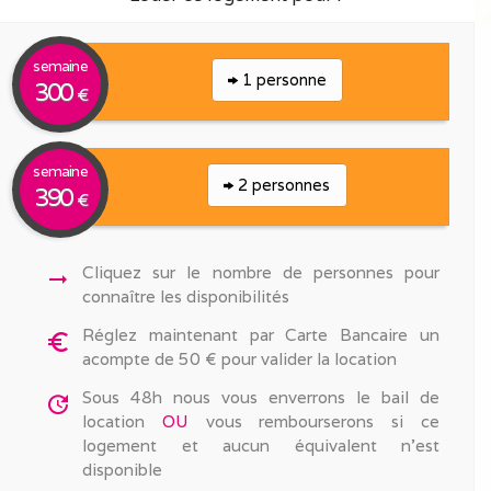
semaine
1 personne
300
€
semaine
2 personnes
390
€
Cliquez sur le nombre de personnes pour
arrow_right_alt
connaître les disponibilités
Réglez maintenant par Carte Bancaire un
euro_symbol
acompte de 50 € pour valider la location
Sous 48h nous vous enverrons le bail de
update
location
OU
vous rembourserons si ce
logement et aucun équivalent n'est
disponible