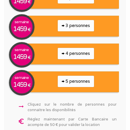
1459
€
semaine
3 personnes
1459
€
semaine
4 personnes
1459
€
semaine
5 personnes
1459
€
Cliquez sur le nombre de personnes pour
arrow_right_alt
connaître les disponibilités
Réglez maintenant par Carte Bancaire un
euro_symbol
acompte de 50 € pour valider la location