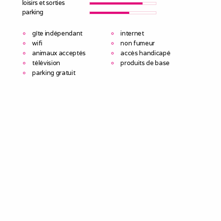
loisirs et sorties
parking
gîte indépendant
internet
wifi
non fumeur
animaux acceptés
accès handicapé
télévision
produits de base
parking gratuit
A 1h 30 de Paris, Bourdigal est une grande maison de
charme au coeur du Perche .
Vous pourrez pleinement profiter des grands espaces de
vie ( 1 salon, 1 salon TV, 1 cuisine ouverte sur une belle
salle à manger), d'un terrain de 3000 m² , d'une grande
terrasse , d'un terrain de pétanque, d'une table de ping
pong et d'un trampoline.
Avec ses 5 chambres dont 3 avec leur salle de bain
privative, la maison peut accueillir 13 convives.
La maison allie le charme de l'ancien et une rénovation
pour un art de vivre actuel.
Elle est parfaitement équipée : wifi, tv , lecteur DVD, lave
linge, sèche linge, lave vaisselle, micro ondes, barbecue,
2 réfrigérateurs.