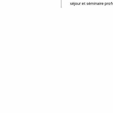
séjour et séminaire prof
stagiaire, stage en entr
Equipements
plaques de cuisson
four
réfrigérateur
micro-ondes
lave linge
cafetière
bouilloire
aspirateur
interphone
jardin
salon de jardin