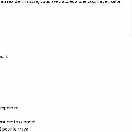
 au rez de chaussé, vous avez accès a une court avec salon
es
:
1
emporaire
nt professionnel
 pour le travail