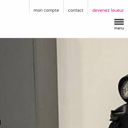
mon compte
contact
devenez loueur
menu