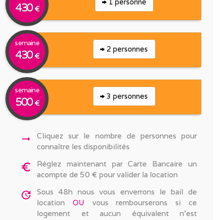
1 personne
430
€
semaine
2 personnes
430
€
semaine
3 personnes
500
€
Cliquez sur le nombre de personnes pour
arrow_right_alt
connaître les disponibilités
Réglez maintenant par Carte Bancaire un
euro_symbol
acompte de 50 € pour valider la location
Sous 48h nous vous enverrons le bail de
update
location
OU
vous rembourserons si ce
logement et aucun équivalent n'est