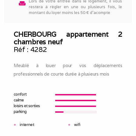
Lors de votre entrée dans le logement, il vous
weekend
restera à régler en une ou plusieurs fois, le
montant du loyer moins les 50 € d'acompte
CHERBOURG appartement 2
chambres neuf
Réf :
4282
Meublé à louer pour vos déplacements
professionnels de courte durée à plusieurs mois
confort
calme
loisirs et sorties
parking
internet
wifi
non fumeur
produits de base