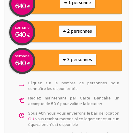
1 personne
640
€
semaine
2 personnes
640
€
semaine
3 personnes
640
€
Cliquez sur le nombre de personnes pour
arrow_right_alt
connaître les disponibilités
Réglez maintenant par Carte Bancaire un
euro_symbol
acompte de 50 € pour valider la location
Sous 48h nous vous enverrons le bail de location
update
OU
vous rembourserons si ce logement et aucun
équivalent n'est disponible