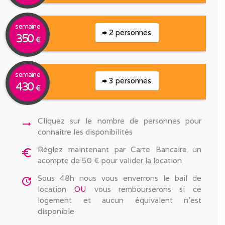
semaine
2 personnes
350
€
semaine
3 personnes
430
€
Cliquez sur le nombre de personnes pour
arrow_right_alt
connaître les disponibilités
Réglez maintenant par Carte Bancaire un
euro_symbol
acompte de 50 € pour valider la location
Sous 48h nous vous enverrons le bail de
update
location
OU
vous rembourserons si ce
logement et aucun équivalent n'est
disponible