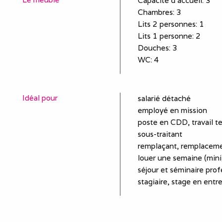
Capacité d'accueil
:
3
Chambres
: 3
Lits 2 personnes
:
1
Lits 1 personne
:
2
Douches
:
3
WC
:
4
Idéal pour
salarié détaché
employé en mission
poste en CDD, travail t
sous-traitant
remplaçant, remplaceme
louer une semaine (mini)
séjour et séminaire prof
stagiaire, stage en entr
Proche de
Civaux