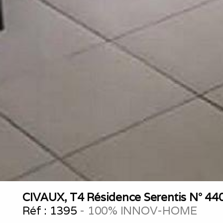
CIVAUX, T4 Résidence Serentis N° 44
Réf :
1395
- 100% INNOV-HOME