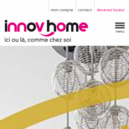
mon compte
contact
devenez loueur
menu