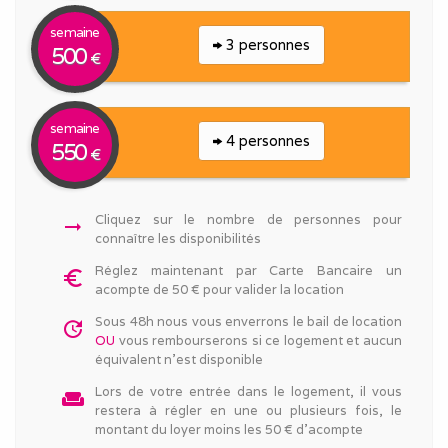
semaine
3 personnes
500
€
semaine
4 personnes
550
€
Cliquez sur le nombre de personnes pour
arrow_right_alt
connaître les disponibilités
Réglez maintenant par Carte Bancaire un
euro_symbol
acompte de 50 € pour valider la location
Sous 48h nous vous enverrons le bail de location
update
OU
vous rembourserons si ce logement et aucun
équivalent n'est disponible
Lors de votre entrée dans le logement, il vous
weekend
restera à régler en une ou plusieurs fois, le
montant du loyer moins les 50 € d'acompte