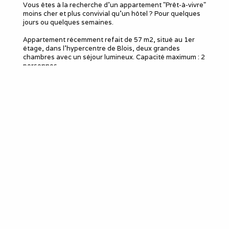
Vous êtes à la recherche d'un appartement "Prêt-à-vivre"
moins cher et plus convivial qu'un hôtel ? Pour quelques
jours ou quelques semaines.
Appartement récemment refait de 57 m2, situé au 1er
étage, dans l'hypercentre de Blois, deux grandes
chambres avec un séjour lumineux. Capacité maximum : 2
personnes.
Tout confort : literie qualité hôtelière, cuisine équipée :
Frigo, four, four micro ondes, cafetière traditionnelle,
cafetière Senséo, bouilloire, grille pain, batteur, mixeur,
croque Mr/gaufrier.
Un séjour lumineux, avec un canapé confortable, une
table de salon et une table de 4 personnes.
Télévision 80 cm.
WIFI par la fibre.
Une première chambre avec un Lit queen size 160 X 200
cm de qualité hôtelière.
Une seconde chambre avec un bureau et un Lit queen
size 160 X 200 cm de qualité hôtelière.
Une salle d'eau avec douche et lavabo, gel douche-
shampoing disposés dans la salle de bain.
WC indépendant.
Sèche cheveux.
Machine à laver et à sécher le linge dans la salle de bain.