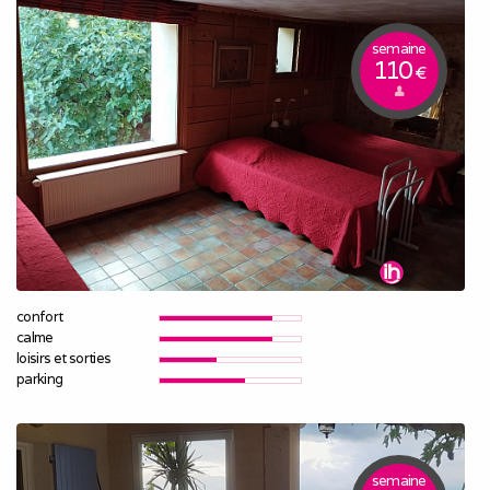
semaine
110
€
confort
calme
loisirs et sorties
parking
semaine