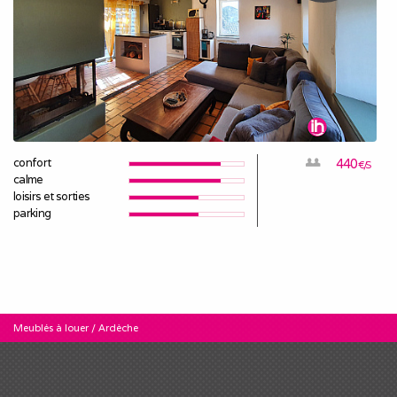
confort
440
€/S
calme
loisirs et sorties
parking
Meublés à louer
/
Ardèche