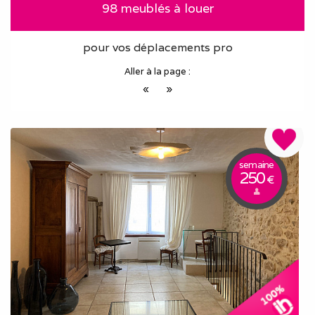
98 meublés à louer
pour vos déplacements pro
Aller à la page :
«
»
semaine
250
€