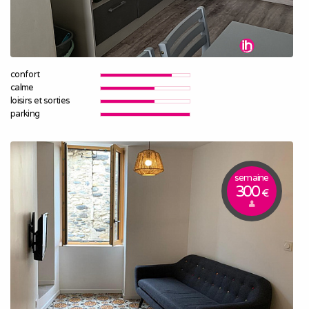
confort
calme
loisirs et sorties
parking
semaine
300
€