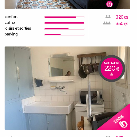
confort
320
€/S
calme
350
€/S
loisirs et sorties
parking
semaine
220
€