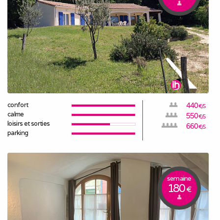
confort
440
€/S
calme
550
€/S
loisirs et sorties
660
€/S
parking
semaine
180
€