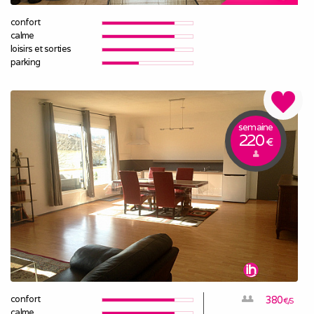
confort
calme
loisirs et sorties
parking
semaine
220
€
confort
380
€/S
calme