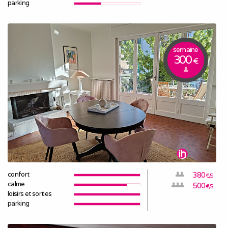
parking
semaine
300
€
confort
380
€/S
calme
500
€/S
loisirs et sorties
parking