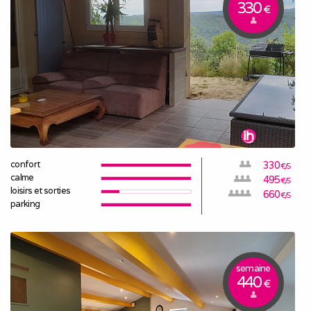
330
€
confort
330
€/S
calme
495
€/S
loisirs et sorties
660
€/S
parking
semaine
440
€