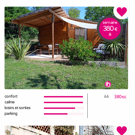
semaine
380
€
confort
380
€/S
calme
loisirs et sorties
parking