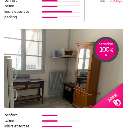
confort
220
€/S
calme
loisirs et sorties
parking
semaine
100
€
confort
calme
loisirs et sorties