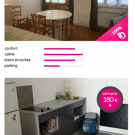
confort
calme
loisirs et sorties
parking
semaine
180
€