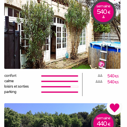
semaine
540
€
confort
540
€/S
calme
540
€/S
loisirs et sorties
parking
semaine
440
€