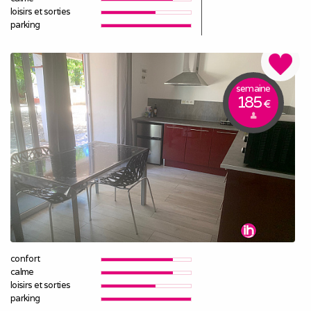
loisirs et sorties
parking
semaine
185
€
confort
calme
loisirs et sorties
parking